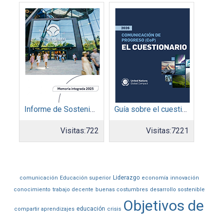
Informe de Sostenibilidad 2025: Parque Arauco
Guía sobre el cuestionario: Comunicación de Progreso
Visitas:
722
Visitas:
7221
Liderazgo
comunicación
Educación superior
economía
innovación
conocimiento
trabajo decente
buenas costumbres
desarrollo sostenible
Objetivos de
educación
compartir aprendizajes
crisis