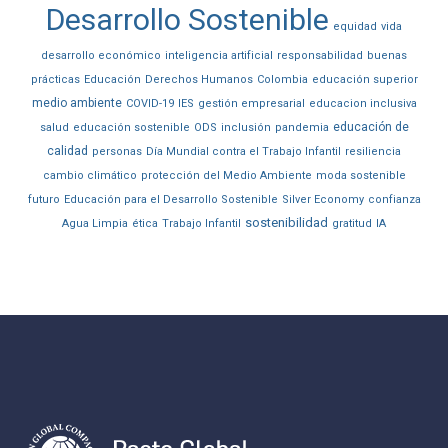
Desarrollo Sostenible
equidad
vida
desarrollo económico
inteligencia artificial
responsabilidad
buenas
prácticas
Educación
Derechos Humanos
Colombia
educación superior
medio ambiente
COVID-19
IES
gestión empresarial
educacion inclusiva
educación de
salud
educación sostenible
ODS
inclusión
pandemia
calidad
personas
Día Mundial contra el Trabajo Infantil
resiliencia
cambio climático
protección del Medio Ambiente
moda sostenible
futuro
Educación para el Desarrollo Sostenible
Silver Economy
confianza
sostenibilidad
Agua Limpia
ética
Trabajo Infantil
gratitud
IA