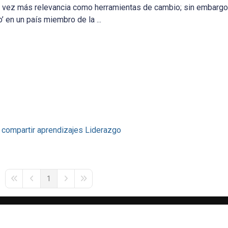
a vez más relevancia como herramientas de cambio; sin embargo,
’ en un país miembro de la ...
compartir aprendizajes
Liderazgo
1
First Page
Previous Page
Next Page
Last Page