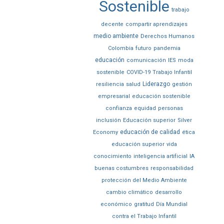
Sostenible
trabajo
decente
compartir aprendizajes
medio ambiente
Derechos Humanos
Colombia
futuro
pandemia
educación
comunicación
IES
moda
sostenible
COVID-19
Trabajo Infantil
Liderazgo
resiliencia
salud
gestión
empresarial
educación sostenible
confianza
equidad
personas
inclusión
Educación superior
Silver
educación de calidad
Economy
ética
educación superior
vida
conocimiento
inteligencia artificial
IA
buenas costumbres
responsabilidad
protección del Medio Ambiente
cambio climático
desarrollo
económico
gratitud
Día Mundial
contra el Trabajo Infantil