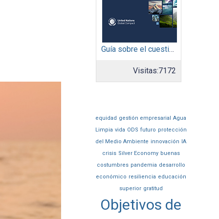
Guía sobre el cuestionario: Comunicación de Progreso
Visitas:
7172
equidad
gestión empresarial
Agua
Limpia
vida
ODS
futuro
protección
del Medio Ambiente
innovación
IA
crisis
Silver Economy
buenas
costumbres
pandemia
desarrollo
económico
resiliencia
educación
superior
gratitud
Objetivos de