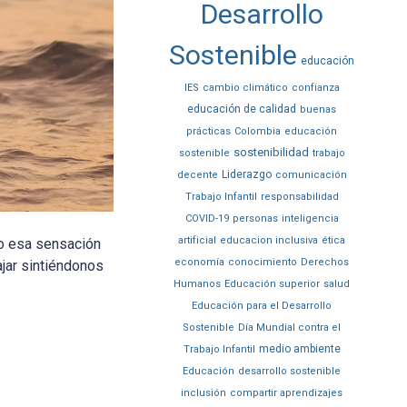
Desarrollo
Sostenible
educación
IES
cambio climático
confianza
educación de calidad
buenas
prácticas
Colombia
educación
sostenibilidad
sostenible
trabajo
Liderazgo
decente
comunicación
Trabajo Infantil
responsabilidad
COVID-19
personas
inteligencia
artificial
educacion inclusiva
ética
do esa sensación
economía
conocimiento
Derechos
ajar sintiéndonos
Humanos
Educación superior
salud
Educación para el Desarrollo
Sostenible
Día Mundial contra el
medio ambiente
Trabajo Infantil
Educación
desarrollo sostenible
inclusión
compartir aprendizajes