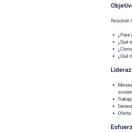
Objetiv
Resolver l
¿Para 
¿Qué e
¿Cómo 
¿Qué m
Lidera
Mesas 
sosten
Trabaj
Genera
Oferta
Esfuerz