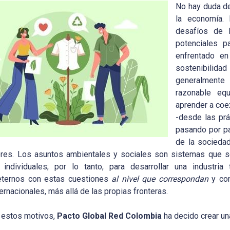
No hay duda de
la economía.
desafíos de l
potenciales 
enfrentado en
sostenibilidad
generalmente 
razonable eq
aprender a coex
-desde las prá
pasando por p
de la sociedad
res. Los asuntos ambientales y sociales son sistemas que s
s individuales; por lo tanto, para desarrollar una indust
ternos con estas cuestiones
al nivel que correspondan
y con
ernacionales, más allá de las propias fronteras.
 estos motivos,
Pacto Global Red Colombia
ha decido crear un