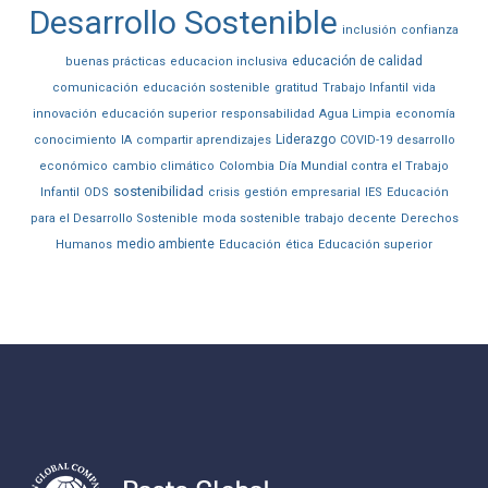
Desarrollo Sostenible
inclusión
confianza
educación de calidad
buenas prácticas
educacion inclusiva
comunicación
educación sostenible
gratitud
Trabajo Infantil
vida
innovación
educación superior
responsabilidad
Agua Limpia
economía
Liderazgo
conocimiento
IA
compartir aprendizajes
COVID-19
desarrollo
económico
cambio climático
Colombia
Día Mundial contra el Trabajo
sostenibilidad
Infantil
ODS
crisis
gestión empresarial
IES
Educación
para el Desarrollo Sostenible
moda sostenible
trabajo decente
Derechos
medio ambiente
Humanos
Educación
ética
Educación superior