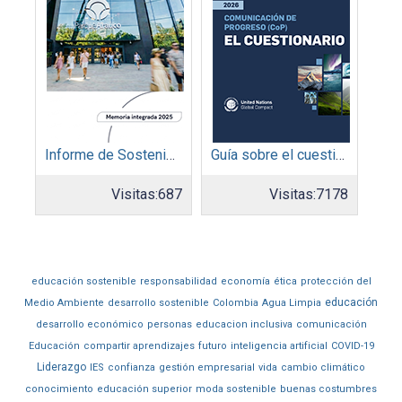
Informe de Sostenibilidad 2025: Parque Arauco
Guía sobre el cuestionario: Comunicación de Progreso
Visitas:
687
Visitas:
7178
educación sostenible
responsabilidad
economía
ética
protección del
educación
Medio Ambiente
desarrollo sostenible
Colombia
Agua Limpia
desarrollo económico
personas
educacion inclusiva
comunicación
Educación
compartir aprendizajes
futuro
inteligencia artificial
COVID-19
Liderazgo
IES
confianza
gestión empresarial
vida
cambio climático
conocimiento
educación superior
moda sostenible
buenas costumbres