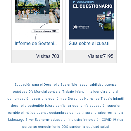
Informe de Sostenibilidad 2025: Parque Arauco
Guía sobre el cuestionario: Comunicación de Progreso
Visitas:
703
Visitas:
7195
Educación para el Desarrollo Sostenible
responsabilidad
buenas
prácticas
Día Mundial contra el Trabajo Infantil
inteligencia artificial
comunicación
desarrollo económico
Derechos Humanos
Trabajo Infantil
desarrollo sostenible
futuro
confianza
economía
educación superior
cambio climático
buenas costumbres
compartir aprendizajes
resiliencia
Liderazgo
Silver Economy
educacion inclusiva
innovación
COVID-19
vida
personas
conocimiento
ODS
pandemia
equidad
salud