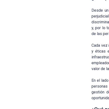
Desde un 
perjudic
discrimina
y, por lo 
de las pe
Cada vez 
y éticas 
infraestr
empleador
valor de l
En el lado
personas 
gestión d
oportunid