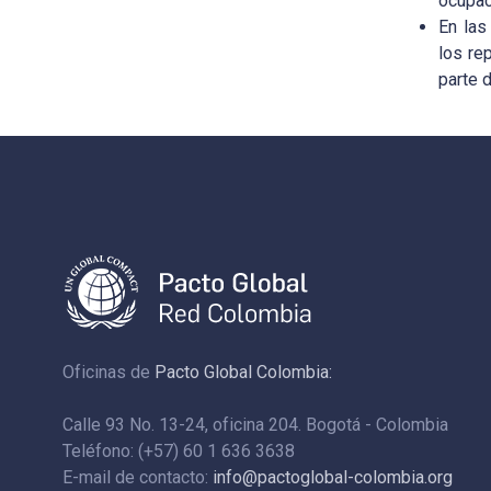
ocupac
En las
los re
parte 
Oficinas de
Pacto Global Colombia:
Calle 93 No. 13-24, oficina 204. Bogotá - Colombia
Teléfono: (+57) 60 1 636 3638
E-mail de contacto:
info@pactoglobal-colombia.org