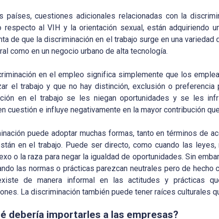
 países, cuestiones adicionales relacionadas con la discrimin
o respecto al VIH y la orientación sexual, están adquiriendo 
ta de que la discriminación en el trabajo surge en una variedad
ural como en un negocio urbano de alta tecnología.
criminación en el empleo significa simplemente que los empl
izar el trabajo y que no hay distinción, exclusión o preferenc
ación en el trabajo se les niegan oportunidades y se les in
en cuestión e influye negativamente en la mayor contribución qu
minación puede adoptar muchas formas, tanto en términos de a
stán en el trabajo. Puede ser directo, como cuando las leyes,
xo o la raza para negar la igualdad de oportunidades. Sin emba
uando las normas o prácticas parezcan neutrales pero de hecho c
xiste de manera informal en las actitudes y prácticas qu
iones. La discriminación también puede tener raíces culturales
é debería importarles a las empresas?