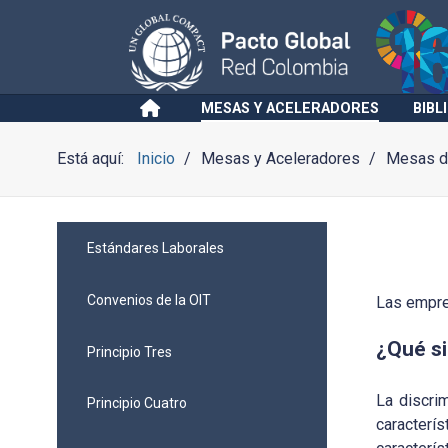
MESAS Y ACELERADORES
BIBL
Está aquí:
Inicio
Mesas y Aceleradores
Mesas de
Estándares Laborales
Convenios de la OIT
Las empre
¿Qué si
Principio Tres
La discri
Principio Cuatro
caracterís