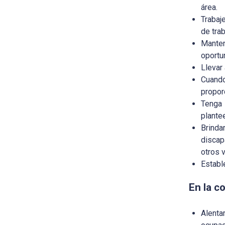
área.
Trabaj
de tra
Manten
oportu
Llevar
Cuando
propor
Tenga 
plante
Brinda
discap
otros 
Establ
En la c
Alenta