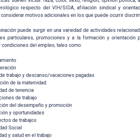
ticas suelen incluir: raza, color, sexo, religión, opinión polític
rológico respecto del VIH/SIDA, afiliación sindical y orienta
onsiderar motivos adicionales en los que puede ocurrir discrim
inación puede surgir en una variedad de actividades relacionad
es particulares, promociones y a la formación y orientación 
y condiciones del empleo, tales como:
amiento
eración
de trabajo y descanso/vacaciones pagadas
ción de la maternidad
dad de tenencia
ciones de trabajo
ción del desempeño y promoción
ión y oportunidades
ctos de trabajos
dad Social
dad y salud en el trabajo