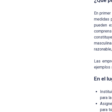
¿Qué p
En primer
medidas p
pueden ex
comprensi
constituy
masculina
razonable
Las empre
ejemplos 
En el l
Instit
para l
Asigne
para t