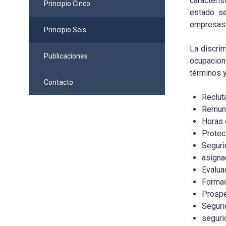
caracterís
Principio Cinco
estado se
empresas c
Principio Seis
La discrim
Publicaciones
ocupacion
términos 
Contacto
Reclut
Remun
Horas 
Protec
Seguri
asigna
Evalua
Formac
Prospe
Seguri
seguri