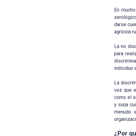
En muchos
serológic
darse cuen
agrícola r
La no dis
para real
discrimin
individuo 
La discri
vez que e
como el se
y surja c
menudo e
organizac
¿Por qu