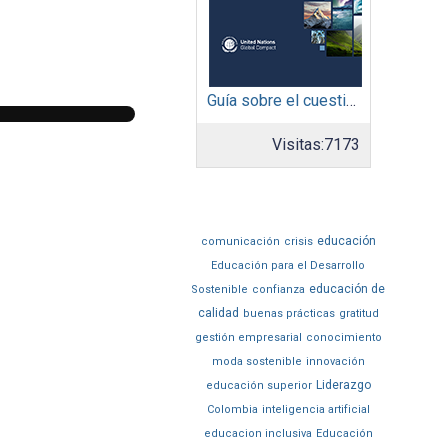
Guía sobre el cuestionario: Comunicación de Progreso
Visitas:
7173
educación
comunicación
crisis
Educación para el Desarrollo
educación de
Sostenible
confianza
calidad
buenas prácticas
gratitud
gestión empresarial
conocimiento
moda sostenible
innovación
Liderazgo
educación superior
Colombia
inteligencia artificial
educacion inclusiva
Educación