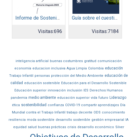
Informe de Sostenibilidad 2025: Parque Arauco
Guía sobre el cuestionario: Comunicación de Progreso
Visitas:
696
Visitas:
7184
inteligencia artificial
buenas costumbres
gratitud
comunicación
educación
economía
educacion inclusiva
Agua Limpia
Colombia
educación de
Trabajo Infantil
personas
protección del Medio Ambiente
calidad
educación sostenible
Educación para el Desarrollo Sostenible
Educación superior
innovación
inclusión
IES
Derechos Humanos
medio ambiente
Liderazgo
pandemia
educación superior
vida
futuro
sostenibilidad
ética
confianza
COVID-19
compartir aprendizajes
Día
Mundial contra el Trabajo Infantil
trabajo decente
ODS
conocimiento
resiliencia
moda sostenible
desarrollo sostenible
gestión empresarial
IA
equidad
salud
buenas prácticas
crisis
desarrollo económico
Silver