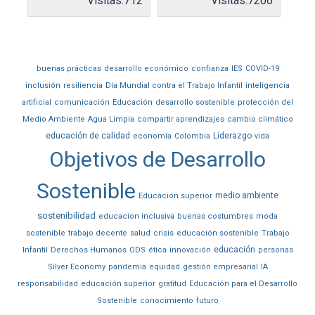
Visitas:
712
Visitas:
7206
buenas prácticas
desarrollo económico
confianza
IES
COVID-19
inclusión
resiliencia
Día Mundial contra el Trabajo Infantil
inteligencia
artificial
comunicación
Educación
desarrollo sostenible
protección del
Medio Ambiente
Agua Limpia
compartir aprendizajes
cambio climático
educación de calidad
Liderazgo
economía
Colombia
vida
Objetivos de Desarrollo
Sostenible
medio ambiente
Educación superior
sostenibilidad
educacion inclusiva
buenas costumbres
moda
sostenible
trabajo decente
salud
crisis
educación sostenible
Trabajo
educación
Infantil
Derechos Humanos
ODS
ética
innovación
personas
Silver Economy
pandemia
equidad
gestión empresarial
IA
responsabilidad
educación superior
gratitud
Educación para el Desarrollo
Sostenible
conocimiento
futuro