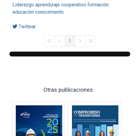
Liderazgo
aprendizaje cooperativo
formación
educación
conocimiento
Twittear
1
First Page
Previous Page
Next Page
Last Page
Otras publicaciones