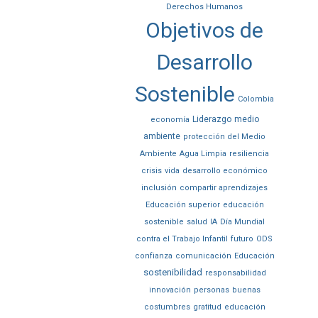
Derechos Humanos
Objetivos de
Desarrollo
Sostenible
Colombia
Liderazgo
medio
economía
ambiente
protección del Medio
Ambiente
Agua Limpia
resiliencia
crisis
vida
desarrollo económico
inclusión
compartir aprendizajes
Educación superior
educación
sostenible
salud
IA
Día Mundial
contra el Trabajo Infantil
futuro
ODS
confianza
comunicación
Educación
sostenibilidad
responsabilidad
innovación
personas
buenas
costumbres
gratitud
educación