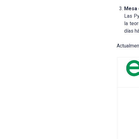
Mesa 
Las Py
la teo
días há
Actualmen