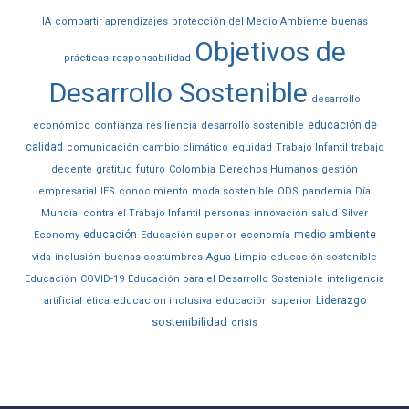
IA
compartir aprendizajes
protección del Medio Ambiente
buenas
Objetivos de
prácticas
responsabilidad
Desarrollo Sostenible
desarrollo
educación de
económico
confianza
resiliencia
desarrollo sostenible
calidad
comunicación
cambio climático
equidad
Trabajo Infantil
trabajo
decente
gratitud
futuro
Colombia
Derechos Humanos
gestión
empresarial
IES
conocimiento
moda sostenible
ODS
pandemia
Día
Mundial contra el Trabajo Infantil
personas
innovación
salud
Silver
educación
medio ambiente
Economy
Educación superior
economía
vida
inclusión
buenas costumbres
Agua Limpia
educación sostenible
Educación
COVID-19
Educación para el Desarrollo Sostenible
inteligencia
Liderazgo
artificial
ética
educacion inclusiva
educación superior
sostenibilidad
crisis