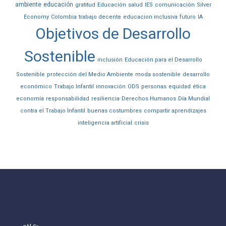
ambiente
educación
gratitud
Educación
salud
IES
comunicación
Silver
Economy
Colombia
trabajo decente
educacion inclusiva
futuro
IA
Objetivos de Desarrollo
Sostenible
inclusión
Educación para el Desarrollo
Sostenible
protección del Medio Ambiente
moda sostenible
desarrollo
económico
Trabajo Infantil
innovación
ODS
personas
equidad
ética
economía
responsabilidad
resiliencia
Derechos Humanos
Día Mundial
contra el Trabajo Infantil
buenas costumbres
compartir aprendizajes
inteligencia artificial
crisis