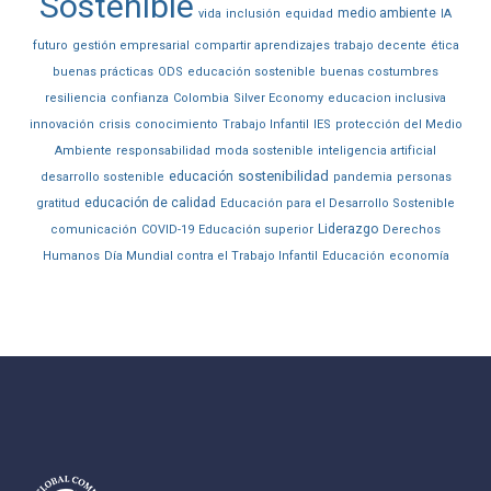
Sostenible
medio ambiente
vida
inclusión
equidad
IA
futuro
gestión empresarial
compartir aprendizajes
trabajo decente
ética
buenas prácticas
ODS
educación sostenible
buenas costumbres
resiliencia
confianza
Colombia
Silver Economy
educacion inclusiva
innovación
crisis
conocimiento
Trabajo Infantil
IES
protección del Medio
Ambiente
responsabilidad
moda sostenible
inteligencia artificial
sostenibilidad
educación
desarrollo sostenible
pandemia
personas
educación de calidad
gratitud
Educación para el Desarrollo Sostenible
Liderazgo
comunicación
COVID-19
Educación superior
Derechos
Humanos
Día Mundial contra el Trabajo Infantil
Educación
economía