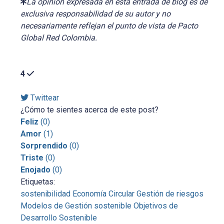
La opinión expresada en esta entrada de blog es de
exclusiva responsabilidad de su autor y no
necesariamente reflejan el punto de vista de Pacto
Global Red Colombia.
4
Twittear
¿Cómo te sientes acerca de este post?
Feliz
(
0
)
Amor
(
1
)
Sorprendido
(
0
)
Triste
(
0
)
Enojado
(
0
)
Etiquetas:
sostenibilidad
Economía Circular
Gestión de riesgos
Modelos de Gestión sostenible
Objetivos de
Desarrollo Sostenible