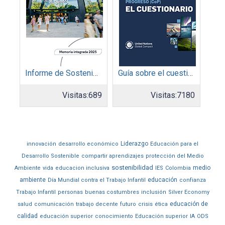
Informe de Sostenibilidad 2025: Parque Arauco
Guía sobre el cuestionario: Comunicación de Progreso
Visitas:
689
Visitas:
7180
Liderazgo
innovación
desarrollo económico
Educación para el
Desarrollo Sostenible
compartir aprendizajes
protección del Medio
sostenibilidad
medio
Ambiente
vida
educacion inclusiva
IES
Colombia
ambiente
educación
Día Mundial contra el Trabajo Infantil
confianza
Trabajo Infantil
personas
buenas costumbres
inclusión
Silver Economy
educación de
salud
comunicación
trabajo decente
futuro
crisis
ética
calidad
educación superior
conocimiento
Educación superior
IA
ODS