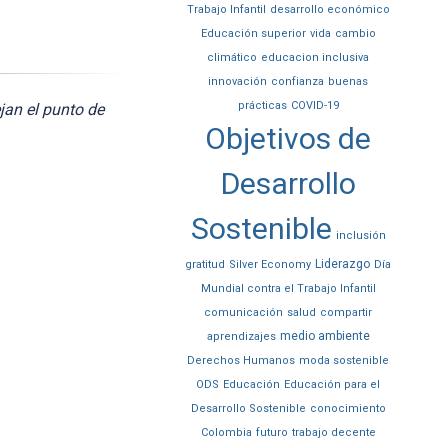
Trabajo Infantil
desarrollo económico
Educación superior
vida
cambio
climático
educacion inclusiva
innovación
confianza
buenas
prácticas
COVID-19
jan el punto de
Objetivos de
Desarrollo
Sostenible
inclusión
Liderazgo
gratitud
Silver Economy
Día
Mundial contra el Trabajo Infantil
comunicación
salud
compartir
medio ambiente
aprendizajes
Derechos Humanos
moda sostenible
ODS
Educación
Educación para el
Desarrollo Sostenible
conocimiento
Colombia
futuro
trabajo decente