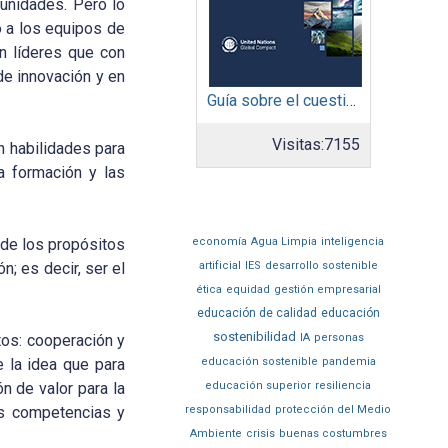
tunidades. Pero lo
o a los equipos de
n líderes que con
de innovación y en
Guía sobre el cuestionario: Comunicación de Progreso
Visitas:
7155
n habilidades para
a formación y las
 de los propósitos
economía
Agua Limpia
inteligencia
n; es decir, ser el
artificial
IES
desarrollo sostenible
ética
equidad
gestión empresarial
educación de calidad
educación
sostenibilidad
tos: cooperación y
IA
personas
 la idea que para
educación sostenible
pandemia
n de valor para la
educación superior
resiliencia
as competencias y
responsabilidad
protección del Medio
Ambiente
crisis
buenas costumbres