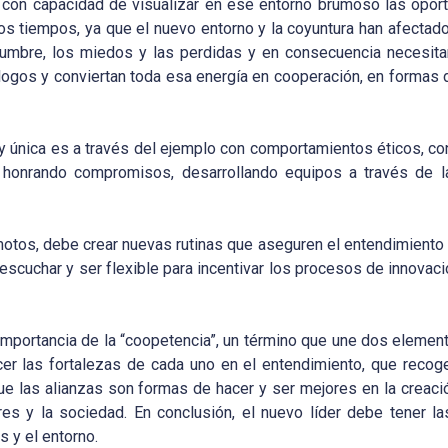
es con capacidad de visualizar en ese entorno brumoso las opor
stos tiempos, ya que el nuevo entorno y la coyuntura han afectad
idumbre, los miedos y las perdidas y en consecuencia necesita
álogos y conviertan toda esa energía en cooperación, en formas 
a y única es a través del ejemplo con comportamientos éticos, co
o honrando compromisos, desarrollando equipos a través de l
emotos, debe crear nuevas rutinas que aseguren el entendimiento
escuchar y ser flexible para incentivar los procesos de innovació
importancia de la “coopetencia”, un término que une dos elemen
r las fortalezas de cada uno en el entendimiento, que recoge
 las alianzas son formas de hacer y ser mejores en la creació
es y la sociedad. En conclusión, el nuevo líder debe tener l
s y el entorno.