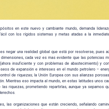
ropósitos en este nuevo y cambiante mundo, demanda lidera
 fácil con los rígidos sistemas y metas atadas a la inmediat
 es negar una realidad global que está por resolverse, pues a
s dimensiones, cada vez es mas evidente que las potencias m
 (ahora insuficiente y con problemas de abastecimiento) y co
eseos de expansión e intereses en el mundo petrolero – energ
trol de riquezas; la Unión Europea con sus alianzas porosas, 
ón. Mientras eso impacta al mundo, en estas latitudes unos ca
e las riquezas, prometiendo repartirlas, aunque ya sepamos q
 derechos.
es, las organizaciones que están creciendo, señalando cami