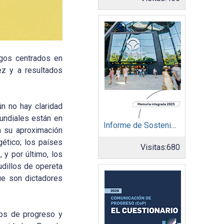
zgos centrados en
ez y a resultados
ún no hay claridad
undiales están en
Informe de Sostenibilidad 2025: Parque Arauco
n su aproximación
ético; los países
Visitas:
680
y por último, los
udillos de opereta
ue son dictadores
nos de progreso y