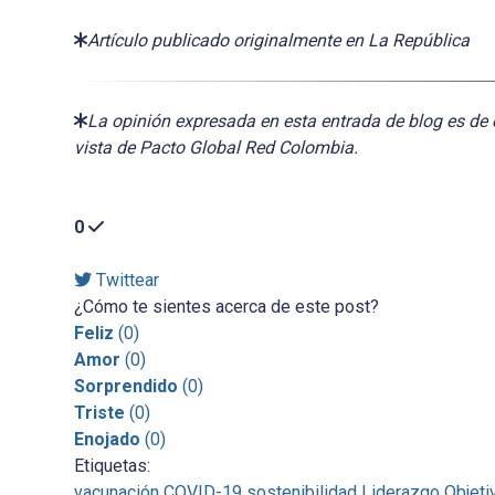
Artículo publicado originalmente en La República
La opinión expresada en esta entrada de blog es de 
vista de Pacto Global Red Colombia.
0
Twittear
¿Cómo te sientes acerca de este post?
Feliz
(
0
)
Amor
(
0
)
Sorprendido
(
0
)
Triste
(
0
)
Enojado
(
0
)
Etiquetas:
vacunación
COVID-19
sostenibilidad
Liderazgo
Objeti