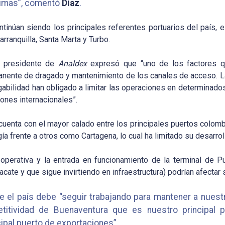
timas”, comentó
Díaz
.
inúan siendo los principales referentes portuarios del país, 
rranquilla, Santa Marta y Turbo.
el presidente de
Analdex
expresó que “uno de los factores qu
anente de dragado y mantenimiento de los canales de acceso. La
bilidad han obligado a limitar las operaciones en determinados 
ones internacionales”.
 cuenta con el mayor calado entre los principales puertos colom
gía frente a otros como Cartagena, lo cual ha limitado su desarr
perativa y la entrada en funcionamiento de la terminal de P
cate y que sigue invirtiendo en infraestructura) podrían afectar 
 el país debe “seguir trabajando para mantener a nuestr
itividad de Buenaventura que es nuestro principal p
ipal puerto de exportaciones”.