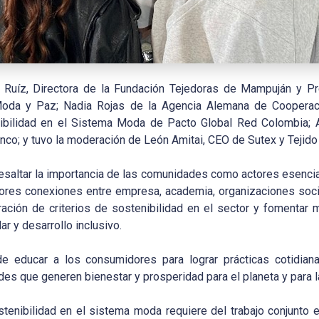
cia Ruíz, Directora de la Fundación Tejedoras de Mampuján y 
Moda y Paz; Nadia Rojas de la Agencia Alemana de Cooperació
bilidad en el Sistema Moda de Pacto Global Red Colombia; Al
inco; y tuvo la moderación de León Amitai, CEO de Sutex y Tejido
resaltar la importancia de las comunidades como actores esenci
es conexiones entre empresa, academia, organizaciones sociale
oración de criterios de sostenibilidad en el sector y fomenta
ar y desarrollo inclusivo.
 educar a los consumidores para lograr prácticas cotidiana
es que generen bienestar y prosperidad para el planeta y para 
stenibilidad en el sistema moda requiere del trabajo conjunto e