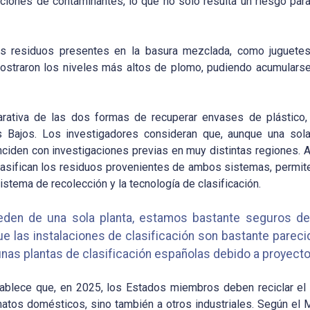
iones de contaminantes, lo que no solo resulta un riesgo para 
s residuos presentes en la basura mezclada, como juguetes
ostraron los niveles más altos de plomo, pudiendo acumularse 
mparativa de las dos formas de recuperar envases de plástico
s Bajos. Los investigadores consideran que, aunque una sola
inciden con investigaciones previas en muy distintas regiones.
clasifican los residuos provenientes de ambos sistemas, permit
stema de recolección y la tecnología de clasificación.
ceden de una sola planta, estamos bastante seguros de
ue las instalaciones de clasificación son bastante parec
as plantas de clasificación españolas debido a proyectos
ablece que, en 2025, los Estados miembros deben reciclar e
matos domésticos, sino también a otros industriales. Según el M