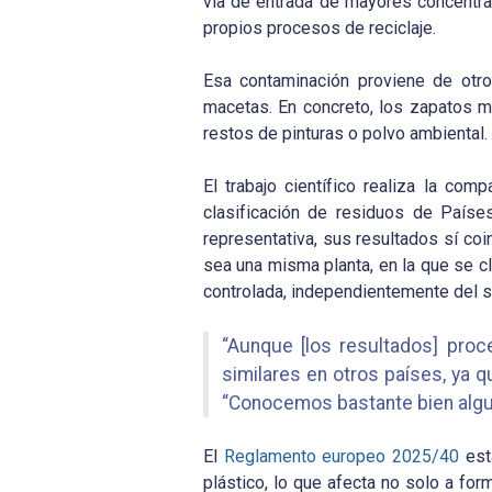
vía de entrada de mayores concentrac
propios procesos de reciclaje.
Esa contaminación proviene de otro
macetas. En concreto, los zapatos m
restos de pinturas o polvo ambiental.
El trabajo científico realiza la co
clasificación de residuos de Paíse
representativa, sus resultados sí co
sea una misma planta, en la que se 
controlada, independientemente del si
“Aunque [los resultados] pro
similares en otros países, ya q
“Conocemos bastante bien algun
El
Reglamento europeo 2025/40
est
plástico, lo que afecta no solo a for