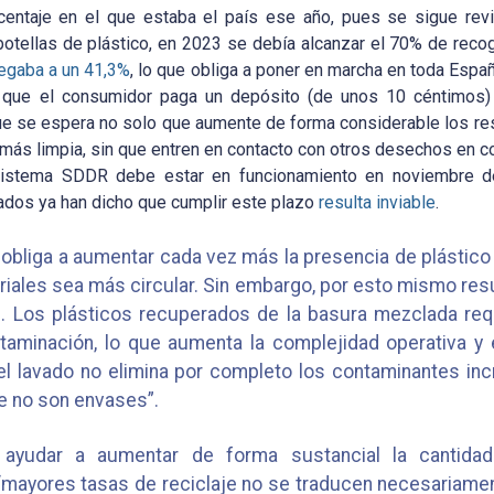
centaje en el que estaba el país ese año, pues se sigue rev
botellas de plástico, en 2023 se debía alcanzar el 70% de recog
legaba a un 41,3%
, lo que obliga a poner en marcha en toda Espa
n que el consumidor paga un depósito (de unos 10 céntimos)
 que se espera no solo que aumente de forma considerable los r
ás limpia, sin que entren en contacto con otros desechos en co
sistema SDDR debe estar en funcionamiento en noviembre d
dos ya han dicho que cumplir este plazo
resulta inviable
.
 obliga a aumentar cada vez más la presencia de plástico
riales sea más circular. Sin embargo, por esto mismo res
. Los plásticos recuperados de la basura mezclada re
ntaminación, lo que aumenta la complejidad operativa y 
“el lavado no elimina por completo los contaminantes inc
ue no son envases”.
ayudar a aumentar de forma sustancial la cantidad
mayores tasas de reciclaje no se traducen necesariament