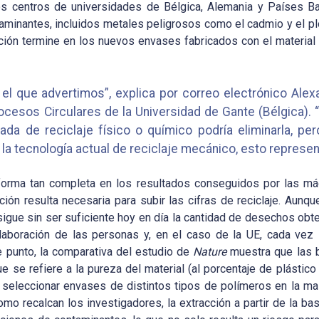
os centros de universidades de Bélgica, Alemania y Países Ba
minantes, incluidos metales peligrosos como el cadmio y el plo
ción termine en los nuevos envases fabricados con el material r
el que advertimos”, explica por correo electrónico Ale
rocesos Circulares de la Universidad de Gante (Bélgica). 
ada de reciclaje físico o químico podría eliminarla, pe
la tecnología actual de reciclaje mecánico, esto represent
e forma tan completa en los resultados conseguidos por las má
ión resulta necesaria para subir las cifras de reciclaje. Aunq
sigue sin ser suficiente hoy en día la cantidad de desechos ob
laboración de las personas y, en el caso de la UE, cada vez
te punto, la comparativa del estudio de
Nature
muestra que las b
e se refiere a la pureza del material (al porcentaje de plástico 
seleccionar envases de distintos tipos de polímeros en la ma
omo recalcan los investigadores, la extracción a partir de la b