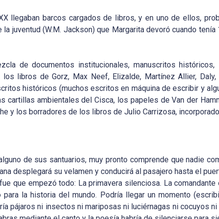
 XX llegaban barcos cargados de libros, y en uno de ellos, pr
e la juventud (W.M. Jackson) que Margarita devoró cuando tení
zcla de documentos institucionales, manuscritos históricos,
los libros de Gorz, Max Neef, Elizalde, Martínez Allier, Daly,
critos históricos (muchos escritos en máquina de escribir y al
as cartillas ambientales del Cisca, los papeles de Van der Ham
he y los borradores de los libros de Julio Carrizosa, incorporad
n alguno de sus santuarios, muy pronto comprende que nadie com
na desplegará su velamen y conducirá al pasajero hasta el puerto 
fue que empezó todo: La primavera silenciosa. La comandante d
có para la historia del mundo. Podría llegar un momento (escr
ía pájaros ni insectos ni mariposas ni luciérnagas ni cocuyos ni
bras mediante el canto y la poesía habría de silenciarse para si