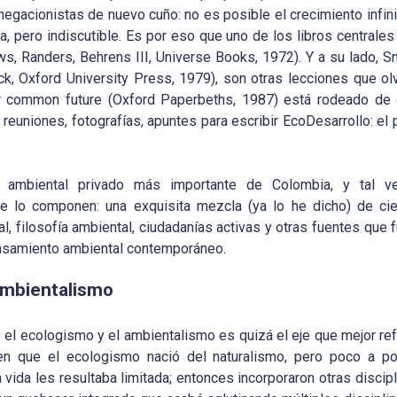
 negacionistas de nuevo cuño: no es posible el crecimiento infin
 pero indiscutible. Es por eso que uno de los libros centrales
, Randers, Behrens III, Universe Books, 1972). Y a su lado, Sm
ck, Oxford University Press, 1979), son otras lecciones que ol
ur common future (Oxford Paperbeths, 1987) está rodeado d
reuniones, fotografías, apuntes para escribir EcoDesarrollo: el
vo ambiental privado más importante de Colombia, y tal v
 lo componen: una exquisita mezcla (ya lo he dicho) de cien
al, filosofía ambiental, ciudadanías activas y otras fuentes que 
pensamiento ambiental contemporáneo.
l ambientalismo
e el ecologismo y el ambientalismo es quizá el eje que mejor re
en que el ecologismo nació del naturalismo, pero poco a p
vida les resultaba limitada; entonces incorporaron otras disci