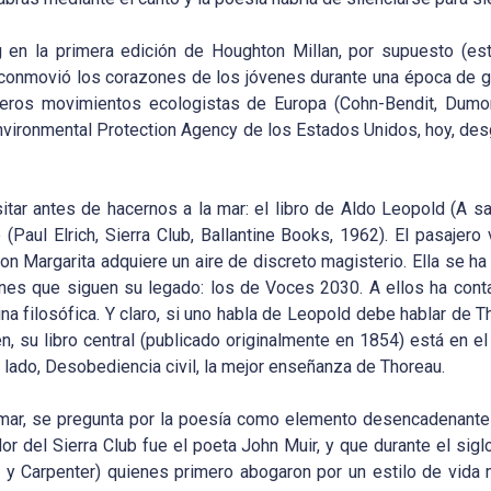
 en la primera edición de Houghton Millan, por supuesto (es
onmovió los corazones de los jóvenes durante una época de guer
imeros movimientos ecologistas de Europa (Cohn-Bendit, Dumon
Environmental Protection Agency de los Estados Unidos, hoy, des
tar antes de hacernos a la mar: el libro de Aldo Leopold (A s
Paul Elrich, Sierra Club, Ballantine Books, 1962). El pasajero
n Margarita adquiere un aire de discreto magisterio. Ella se ha 
enes que siguen su legado: los de Voces 2030. A ellos ha co
na filosófica. Y claro, si uno habla de Leopold debe hablar de T
n, su libro central (publicado originalmente en 1854) está en e
u lado, Desobediencia civil, la mejor enseñanza de Thoreau.
tamar, se pregunta por la poesía como elemento desencadenante 
r del Sierra Club fue el poeta John Muir, y que durante el sigl
s y Carpenter) quienes primero abogaron por un estilo de vida 