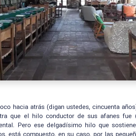
co hacia atrás (digan ustedes, cincuenta años)
tra que el hilo conductor de sus afanes fue 
ental. Pero ese delgadísimo hilo que sostien
os, está compuesto, en su caso, por las pequeñ