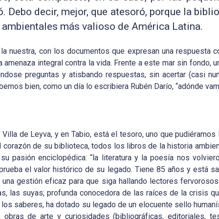
dó. Debo decir, mejor, que atesoró, porque la bibl
os ambientales más valioso de América Latina.
 la nuestra, con los documentos que expresan una respuesta col
 la amenaza integral contra la vida. Frente a este mar sin fondo
éndose preguntas y atisbando respuestas, sin acertar (casi nun
 sabemos bien, como un día lo escribiera Rubén Darío, “adónde v
 Villa de Leyva, y en Tabio, está el tesoro, uno que pudiéramos
 el corazón de su biblioteca, todos los libros de la historia ambie
su pasión enciclopédica: “la literatura y la poesía nos volvier
prueba el valor histórico de su legado. Tiene 85 años y está sa
 una gestión eficaz para que siga hallando lectores fervoroso
, las suyas; profunda conocedora de las raíces de la crisis qu
 y los saberes, ha dotado su legado de un elocuente sello humanís
obras de arte y curiosidades (bibliográficas, editoriales, te