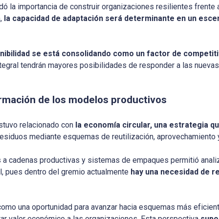
ó la importancia de construir organizaciones resilientes frente
a,
la capacidad de adaptación será determinante en un esc
enibilidad se está consolidando como un factor de competit
tegral tendrán mayores posibilidades de responder a las nueva
ormación de los modelos productivos
estuvo relacionado con
la economía circular, una estrategia q
 residuos mediante esquemas de reutilización, aprovechamiento 
 a cadenas productivas y sistemas de empaques permitió anali
l, pues dentro del gremio actualmente
hay una necesidad de r
 como una oportunidad para avanzar hacia esquemas más eficien
tar valor económico a las organizaciones. Esta perspectiva
supo