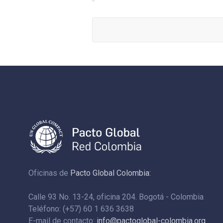
Oficinas de
Pacto Global Colombia:
Calle 93 No. 13-24, oficina 204. Bogotá - Colombia
Teléfono: (+57) 60 1 636 3638
E-mail de contacto:
info@pactoglobal-colombia.org