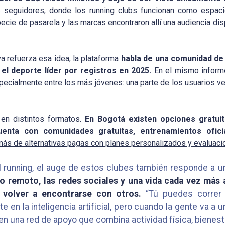
 seguidores, donde los running clubs funcionan como espa
pecie de pasarela y las marcas encontraron allí una audiencia disp
va refuerza esa idea, la plataforma
habla de una comunidad de
el deporte líder por registros en 2025.
En el mismo inform
specialmente entre los más jóvenes: una parte de los usuarios 
 en distintos formatos.
En Bogotá existen opciones gratui
uenta con comunidades gratuitas, entrenamientos ofici
ás de alternativas pagas con planes personalizados y evaluacio
al running, el auge de estos clubes también responde a 
jo remoto, las redes sociales y una vida cada vez más 
volver a encontrarse con otros.
“Tú puedes correr 
e en la inteligencia artificial, pero cuando la gente va a
en una red de apoyo que combina actividad física, bienesta