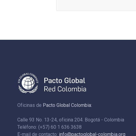
Oficinas de
Pacto Global Colombia:
Calle 93 No. 13-24, oficina 204. Bogotá - Colombia
Teléfono: (+57) 60 1 636 3638
E-mail de contacto:
info@pactoglobal-colombia.org