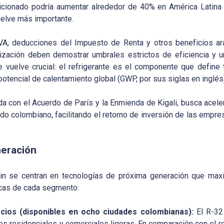
cionado podría aumentar alrededor de 40% en América Latina y
uelve más importante.
VA, deducciones del Impuesto de Renta y otros beneficios ara
ización deben demostrar umbrales estrictos de eficiencia y 
e vuelve crucial: el refrigerante es el componente que define 
tencial de calentamiento global (GWP, por sus siglas en inglés)
ada con el Acuerdo de París y la Enmienda de Kigali, busca acele
 colombiano, facilitando el retorno de inversión de las empres
neración
in se centran en tecnologías de próxima generación que maxi
icas de cada segmento:
cios (disponibles en ocho ciudades colombianas):
El R-32 
es residenciales y comerciales ligeras. En comparación con el r