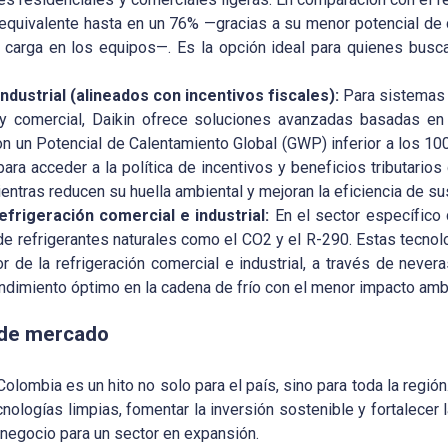
quivalente hasta en un 76% —gracias a su menor potencial de c
arga en los equipos—. Es la opción ideal para quienes buscan
dustrial (alineados con incentivos fiscales):
Para sistemas 
l y comercial, Daikin ofrece soluciones avanzadas basadas en
n un Potencial de Calentamiento Global (GWP) inferior a los 10
para acceder a la política de incentivos y beneficios tributario
mientras reducen su huella ambiental y mejoran la eficiencia de 
efrigeración comercial e industrial:
En el sector específico 
de refrigerantes naturales como el CO2 y el R-290. Estas tecno
r de la refrigeración comercial e industrial, a través de never
endimiento óptimo en la cadena de frío con el menor impacto amb
 de mercado
lombia es un hito no solo para el país, sino para toda la región.
nologías limpias, fomentar la inversión sostenible y fortalecer l
negocio para un sector en expansión.