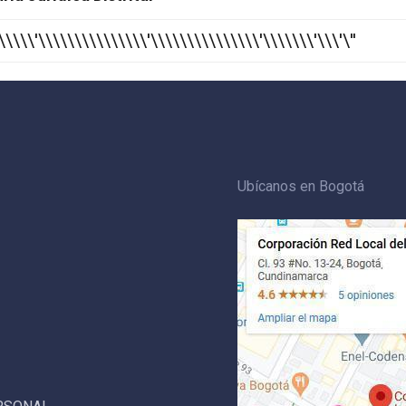
\\\\\\'\\\\\\\\\\\\\\\'\\\\\\\\\\\\\\\'\\\\\\\'\\\'\''
Ubícanos en Bogotá