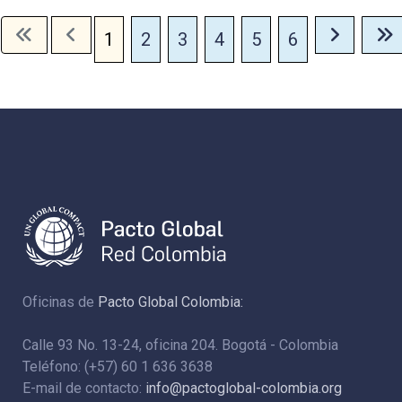
1
2
3
4
5
6
Oficinas de
Pacto Global Colombia:
Calle 93 No. 13-24, oficina 204. Bogotá - Colombia
Teléfono: (+57) 60 1 636 3638
E-mail de contacto:
info@pactoglobal-colombia.org