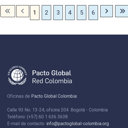
1
2
3
4
5
6
Oficinas de
Pacto Global Colombia:
Calle 93 No. 13-24, oficina 204. Bogotá - Colombia
Teléfono: (+57) 60 1 636 3638
E-mail de contacto:
info@pactoglobal-colombia.org