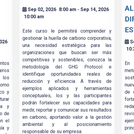
AL
Sep 02, 2026
8:00 am
- Sep 14, 2026
10:00 am
DI
E
Este curso le permitirá comprender y
gestionar la huella de carbono corporativa,
2026
S
una necesidad estratégica para las
10:
organizaciones que buscan ser más
competitivas y sostenibles; conozca la
ntos
En 
metodología del GHG Protocol e
eros
meto
identifique oportunidades reales de
 los
sost
reducción y eficiencia. A través de
como
nue
ejemplos aplicados y herramientas
ico y
de o
conceptuales, los y las participantes
urar
for
podrán fortalecer sus capacidades para
ía y
red
medir, reportar y comunicar sus resultados
co de
rev
en carbono, aportando valor a la gestión
on el
ejem
ambiental y al posicionamiento
ía y
pri
responsable de su empresa.