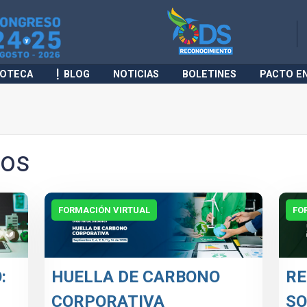
IOTECA
BLOG
NOTICIAS
BOLETINES
PACTO E
tos
FORMACIÓN VIRTUAL
FO
:
HUELLA DE CARBONO
RE
CORPORATIVA
SO