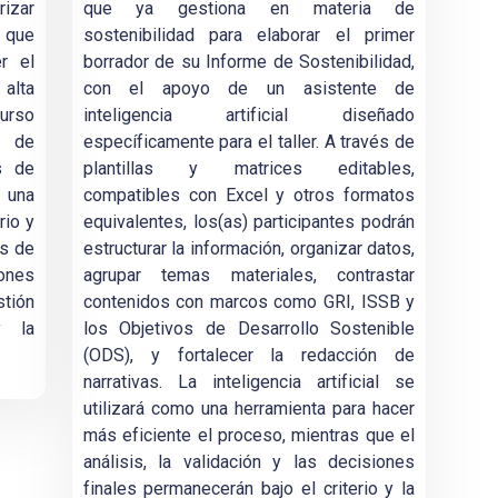
izar
que ya gestiona en materia de
 que
sostenibilidad para elaborar el primer
r el
borrador de su Informe de Sostenibilidad,
 alta
con el apoyo de un asistente de
curso
inteligencia artificial diseñado
d de
específicamente para el taller. A través de
s de
plantillas y matrices editables,
 una
compatibles con Excel y otros formatos
rio y
equivalentes, los(as) participantes podrán
os de
estructurar la información, organizar datos,
ones
agrupar temas materiales, contrastar
stión
contenidos con marcos como GRI, ISSB y
y la
los Objetivos de Desarrollo Sostenible
(ODS), y fortalecer la redacción de
narrativas. La inteligencia artificial se
utilizará como una herramienta para hacer
más eficiente el proceso, mientras que el
análisis, la validación y las decisiones
finales permanecerán bajo el criterio y la