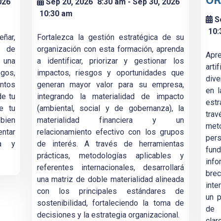
OR
026
Sep 20, 2026
8:30 am
- Sep 30, 2026
10:30 am
S
10:
ñar,
Fortalezca la gestión estratégica de su
n de
organización con esta formación, aprenda
Apre
 una
a identificar, priorizar y gestionar los
arti
sgos,
impactos, riesgos y oportunidades que
dive
ntos
generan mayor valor para su empresa,
en 
de tu
integrando la materialidad de impacto
est
e tu
(ambiental, social y de gobernanza), la
tra
bien
materialidad financiera y un
met
entar
relacionamiento efectivo con los grupos
pers
za y
de interés. A través de herramientas
fund
prácticas, metodologías aplicables y
info
referentes internacionales, desarrollará
bre
una matriz de doble materialidad alineada
inte
con los principales estándares de
un p
sostenibilidad, fortaleciendo la toma de
de 
decisiones y la estrategia organizacional.
cla