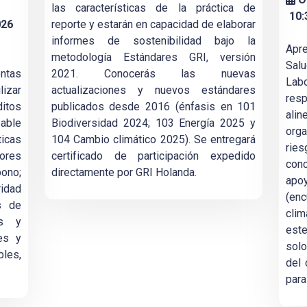
las características de la práctica de
10:
026
reporte y estarán en capacidad de elaborar
informes de sostenibilidad bajo la
Apr
metodología Estándares GRI, versión
Sal
ntas
2021. Conocerás las nuevas
La
izar
actualizaciones y nuevos estándares
res
itos
publicados desde 2016 (énfasis en 101
ali
sable
Biodiversidad 2024; 103 Energía 2025 y
org
icas
104 Cambio climático 2025). Se entregará
rie
rores
certificado de participación expedido
conc
ono;
directamente por GRI Holanda.
apoy
idad
(enc
s de
clim
as y
este
les y
solo
bles,
del 
para