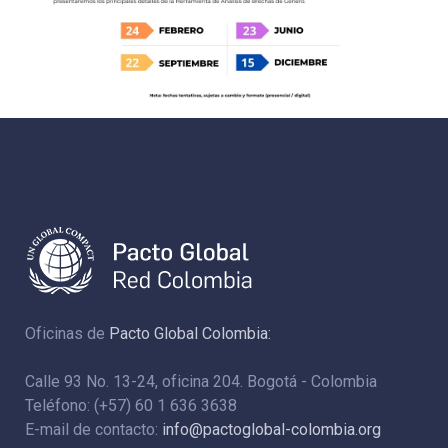
Oficinas de
Pacto Global Colombia:
Calle 93 No. 13-24, oficina 204. Bogotá - Colombia
Teléfono: (+57) 60 1 636 3638
E-mail de contacto:
info@pactoglobal-colombia.org