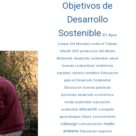
Objetivos de
Desarrollo
Sostenible
IES
Agua
Limpia
Día Mundial contra el Trabajo
Infantil
ODS
protección del Medio
Ambiente
desarrollo sostenible
salud
buenas costumbres
resiliencia
equidad
cambio climático
Educación
para el Desarrollo Sostenible
Educación
buenas prácticas
personas
desarrollo económico
moda sostenible
educación
educación
sostenible
compartir
aprendizajes
futuro
conocimiento
Liderazgo
medio
comunicación
ambiente
Educación superior