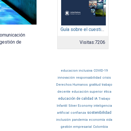
Guía sobre el cuestionario: Comunicación de Progreso
 comunicación
 gestión de
Visitas:
7206
educacion inclusiva
COVID-19
innovación
responsabilidad
crisis
Derechos Humanos
gratitud
trabajo
decente
educación superior
ética
educación de calidad
IA
Trabajo
Infantil
Silver Economy
inteligencia
sostenibilidad
artificial
confianza
inclusión
pandemia
economía
vida
gestión empresarial
Colombia