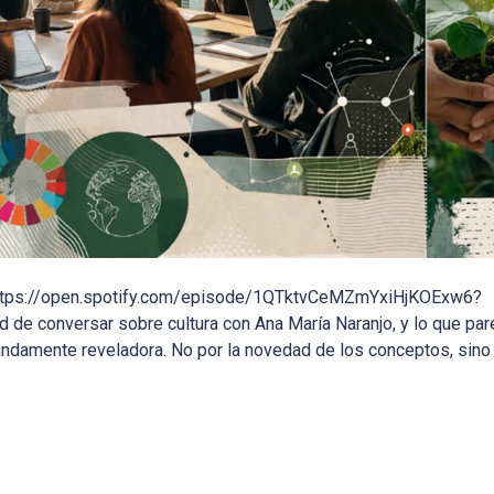
: https://open.spotify.com/episode/1QTktvCeMZmYxiHjKOExw6?
onversar sobre cultura con Ana María Naranjo, y lo que pare
damente reveladora. No por la novedad de los conceptos, sino po