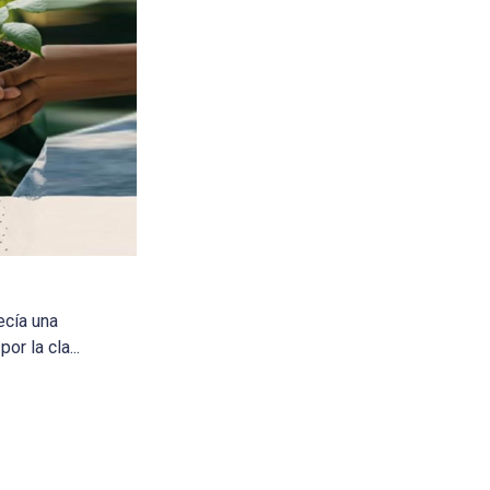
cía una
r la cla...