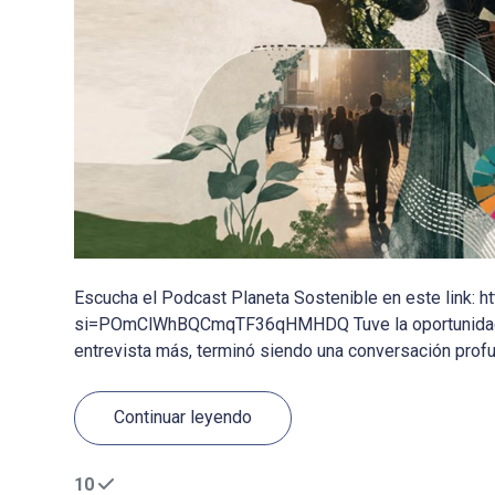
Escucha el Podcast Planeta Sostenible en este link
si=POmClWhBQCmqTF36qHMHDQ Tuve la oportunidad de c
entrevista más, terminó siendo una conversación profun
Continuar leyendo
10