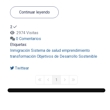
Continuar leyendo
2
2974 Visitas
0 Comentarios
Etiquetas:
Inmigración
Sistema de salud
emprendimiento
transformación
Objetivos de Desarrollo Sostenible
Twittear
1
First Page
Previous Page
Next Page
Last Page