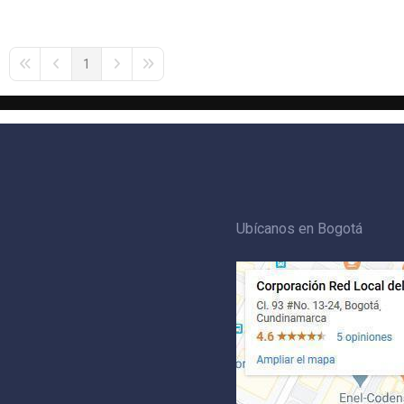
1
First Page
Previous Page
Next Page
Last Page
Ubícanos en Bogotá