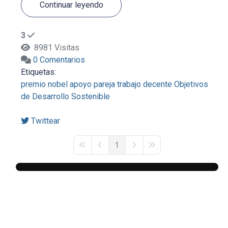
Continuar leyendo
3
8981 Visitas
0 Comentarios
Etiquetas:
premio nobel
apoyo
pareja
trabajo decente
Objetivos
de Desarrollo Sostenible
Twittear
1
First Page
Previous Page
Next Page
Last Page