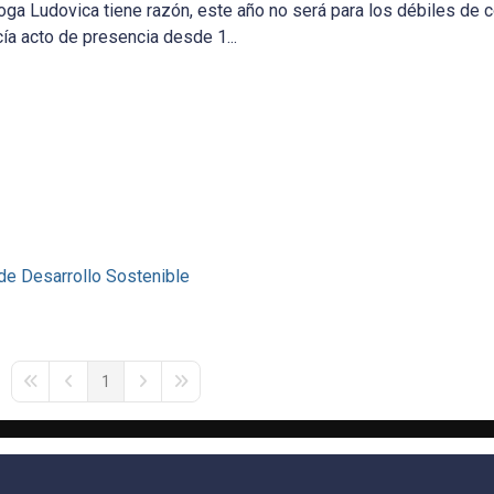
loga Ludovica tiene razón, este año no será para los débiles de c
ía acto de presencia desde 1...
de Desarrollo Sostenible
1
First Page
Previous Page
Next Page
Last Page