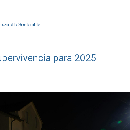
esarrollo Sostenible
upervivencia para 2025