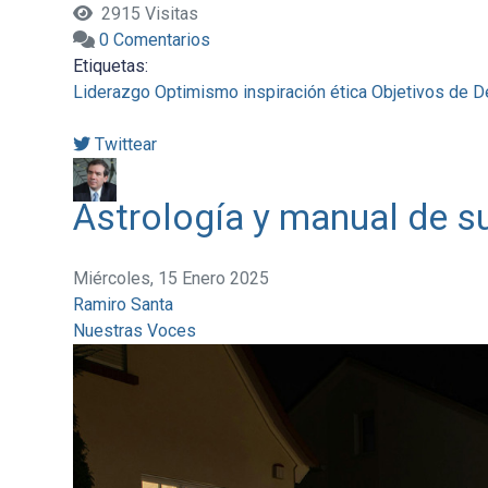
2915 Visitas
0 Comentarios
Etiquetas:
Liderazgo
Optimismo
inspiración
ética
Objetivos de D
Twittear
Astrología y manual de s
Miércoles, 15 Enero 2025
Ramiro Santa
Nuestras Voces