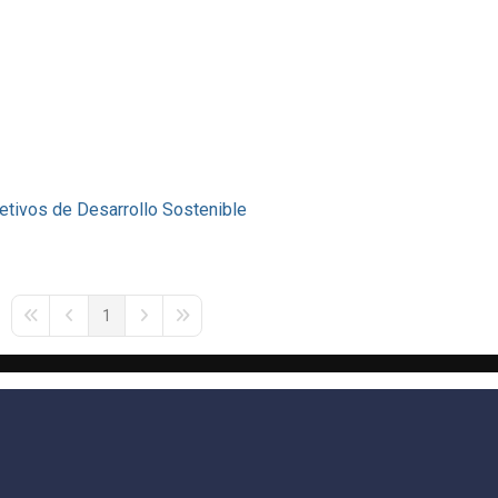
etivos de Desarrollo Sostenible
1
First Page
Previous Page
Next Page
Last Page