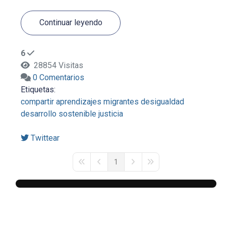
Continuar leyendo
6
28854 Visitas
0 Comentarios
Etiquetas:
compartir aprendizajes
migrantes
desigualdad
desarrollo sostenible
justicia
Twittear
1
First Page
Previous Page
Next Page
Last Page