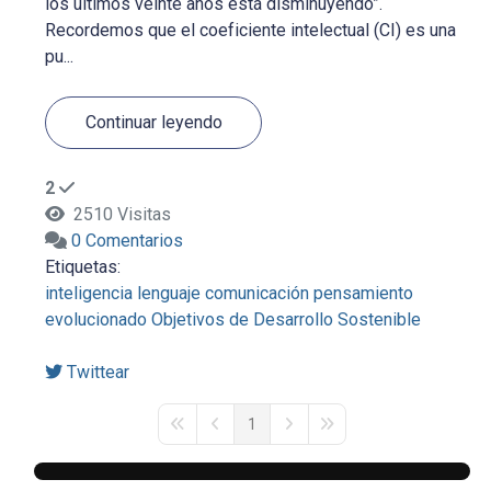
los últimos veinte años está disminuyendo”.
Recordemos que el coeficiente intelectual (CI) es una
pu...
Continuar leyendo
2
2510 Visitas
0 Comentarios
Etiquetas:
inteligencia
lenguaje
comunicación
pensamiento
evolucionado
Objetivos de Desarrollo Sostenible
Twittear
1
First Page
Previous Page
Next Page
Last Page