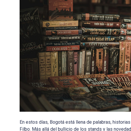
En estos días, Bogotá está llena de palabras, historias 
Filbo. Más allá del bullicio de los stands y las noved