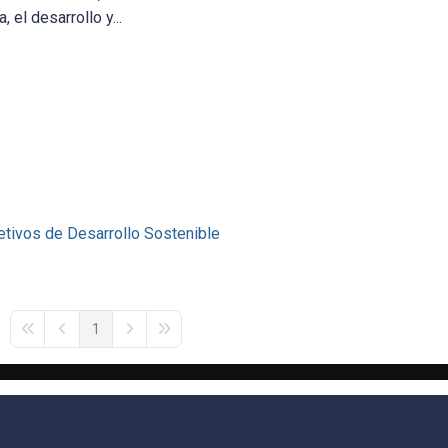
 el desarrollo y...
etivos de Desarrollo Sostenible
1
First Page
Previous Page
Next Page
Last Page