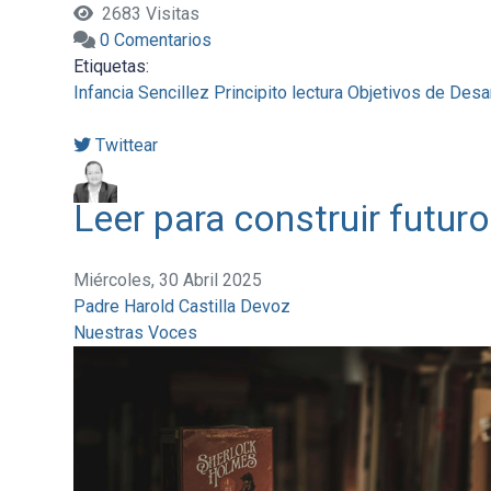
2683 Visitas
0 Comentarios
Etiquetas:
Infancia
Sencillez
Principito
lectura
Objetivos de Desar
Twittear
Leer para construir futuro
Miércoles, 30 Abril 2025
Padre Harold Castilla Devoz
Nuestras Voces