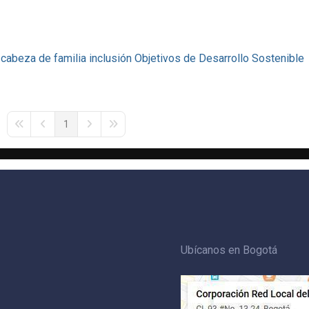
cabeza de familia
inclusión
Objetivos de Desarrollo Sostenible
1
First Page
Previous Page
Next Page
Last Page
Ubícanos en Bogotá