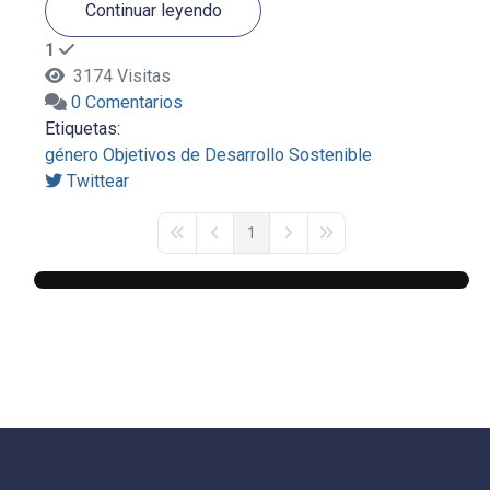
Continuar leyendo
1
3174 Visitas
0 Comentarios
Etiquetas:
género
Objetivos de Desarrollo Sostenible
Twittear
1
First Page
Previous Page
Next Page
Last Page