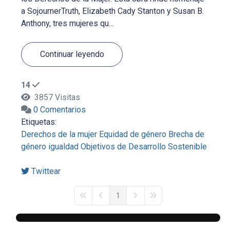
a SojournerTruth, Elizabeth Cady Stanton y Susan B.
Anthony, tres mujeres qu...
Continuar leyendo
14
3857 Visitas
0 Comentarios
Etiquetas:
Derechos de la mujer
Equidad de género
Brecha de
género
igualdad
Objetivos de Desarrollo Sostenible
Twittear
1
First Page
Previous Page
Next Page
Last Page