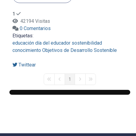
1
42194 Visitas
0 Comentarios
Etiquetas:
educación
día del educador
sostenibilidad
conocimiento
Objetivos de Desarrollo Sostenible
Twittear
1
First Page
Previous Page
Next Page
Last Page