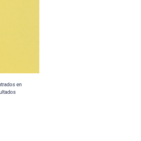
ntrados en
sultados