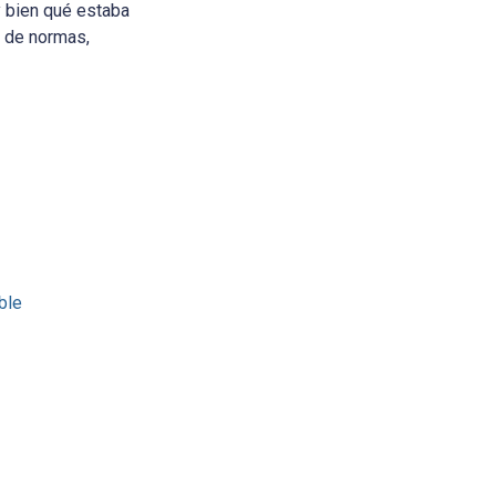
y bien qué estaba
o de normas,
ble