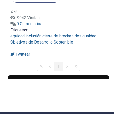
2
9942 Visitas
0 Comentarios
Etiquetas:
equidad
inclusión
cierre de brechas
desigualdad
Objetivos de Desarrollo Sostenible
Twittear
1
First Page
Previous Page
Next Page
Last Page