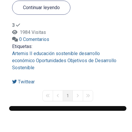
Continuar leyendo
3
1984 Visitas
0 Comentarios
Etiquetas:
Artemis II
educación sostenible
desarrollo
económico
Oportunidades
Objetivos de Desarrollo
Sostenible
Twittear
1
First Page
Previous Page
Next Page
Last Page