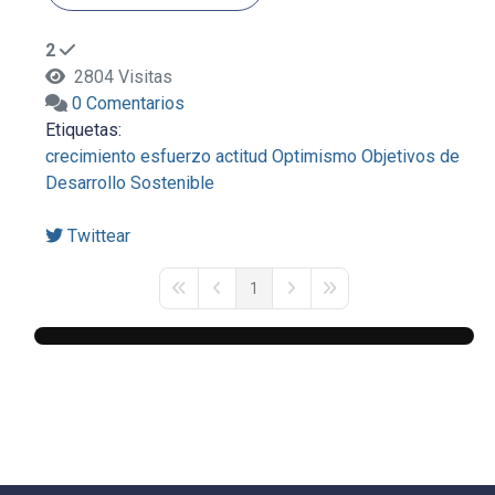
2
2804 Visitas
0 Comentarios
Etiquetas:
crecimiento
esfuerzo
actitud
Optimismo
Objetivos de
Desarrollo Sostenible
Twittear
1
First Page
Previous Page
Next Page
Last Page