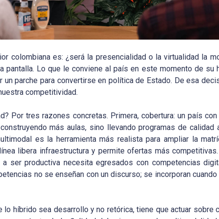
r colombiana es: ¿será la presencialidad o la virtualidad la m
 la pantalla. Lo que le conviene al país en este momento de su hi
er un parche para convertirse en política de Estado. De esa dec
uestra competitividad.
ad? Por tres razones concretas. Primera, cobertura: un país con 
onstruyendo más aulas, sino llevando programas de calidad a 
multimodal es la herramienta más realista para ampliar la matríc
línea libera infraestructura y permite ofertas más competitivas.
a a ser productiva necesita egresados con competencias digit
petencias no se enseñan con un discurso; se incorporan cuando
 lo híbrido sea desarrollo y no retórica, tiene que actuar sobre 