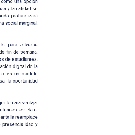
d como una opción
isa y la calidad se
rido profundizará
a social marginal:
tor para volverse
 de fin de semana.
os de estudiantes,
ción digital de la
o no es un modelo
sar la oportunidad
jor tomará ventaja.
ntonces, es claro:
 pantalla reemplace
e presencialidad y