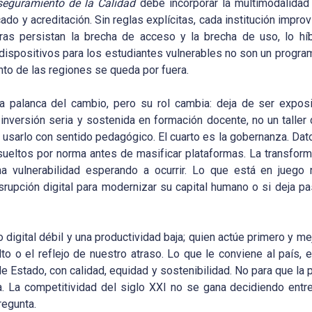
eguramiento de la Calidad
debe incorporar la multimodalida
do y acreditación. Sin reglas explícitas, cada institución improv
tras persistan la brecha de acceso y la brecha de uso, lo híb
 dispositivos para los estudiantes vulnerables no son un program
ento de las regiones se queda por fuera.
la palanca del cambio, pero su rol cambia: deja de ser exposi
inversión seria y sostenida en formación docente, no un taller
usarlo con sentido pedagógico. El cuarto es la gobernanza. Dat
esueltos por norma antes de masificar plataformas. La transforma
a vulnerabilidad esperando a ocurrir. Lo que está en jueg
upción digital para modernizar su capital humano o si deja pa
o digital débil y una productividad baja; quien actúe primero y me
 o el reflejo de nuestro atraso. Lo que le conviene al país, e
de Estado, con calidad, equidad y sostenibilidad. No para que la
ra. La competitividad del siglo XXI no se gana decidiendo entr
regunta.