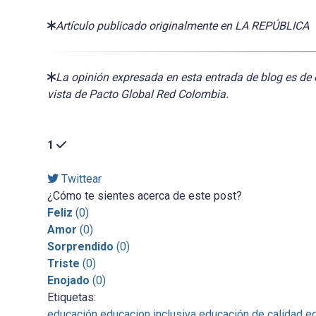
Artículo publicado originalmente en LA REPÚBLICA
La opinión expresada en esta entrada de blog es de 
vista de Pacto Global Red Colombia.
1
Twittear
¿Cómo te sientes acerca de este post?
Feliz
(
0
)
Amor
(
0
)
Sorprendido
(
0
)
Triste
(
0
)
Enojado
(
0
)
Etiquetas:
educación
educacion inclusiva
educación de calidad
ed