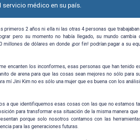
 servicio médico en su país.
s primeros 2 años ni ella ni las otras 4 personas que trabajaban
n lograr pero su momento no había llegado, su mundo cambia
r 30 millones de dólares en donde ¡por fin! podrían pagar a su e
í me encanten los inconformes, esas personas que han tenido e
anito de arena para que las cosas sean mejores no sólo para su
a mí Jini Kim no es sólo una mujer que es buena con los anális
arlos a que identifiquemos esas cosas con las que no estamos t
ición para transformar esa situación de la misma manera que J
resentan porque solo nosotros contamos con las herramienta
iencia para las generaciones futuras.